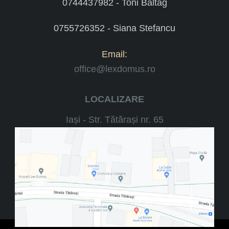
0744437982 - Toni Baltag
0755726352 - Siana Stefancu
Email:
office@lexdomus.ro
LOCALIZARE
Iași - Str. Tătărași nr. 65