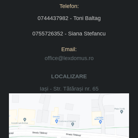
Telefon:
0744437982 - Toni Baltag
0755726352 - Siana Stefancu
Email:
office@lexdomus.ro
LOCALIZARE
Iași - Str. Tătărași nr. 65