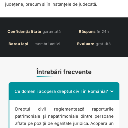
județene, precum și în instanțele de judecată.
Confidențialitate
garantată
Răspuns
în 24h
Barou Iași
— membri activi
Evaluare
gratuită
Întrebări frecvente
Ce domenii acoperă dreptul civil în România?
Dreptul civil reglementează raporturile
patrimoniale și nepatrimoniale dintre persoane
aflate pe poziții de egalitate juridică. Acoperă un