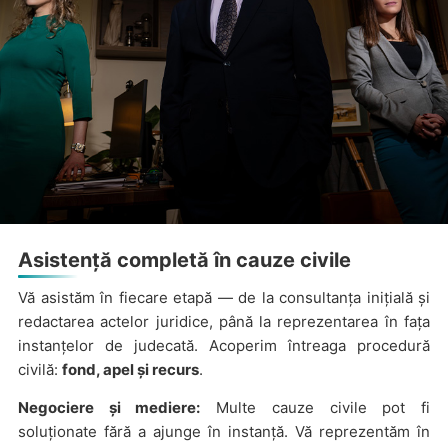
Asistență completă în cauze civile
Vă asistăm în fiecare etapă — de la consultanța inițială și
redactarea actelor juridice, până la reprezentarea în fața
instanțelor de judecată. Acoperim întreaga procedură
civilă:
fond, apel și recurs
.
Negociere și mediere:
Multe cauze civile pot fi
soluționate fără a ajunge în instanță. Vă reprezentăm în