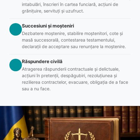
intabulări, înscrieri în cartea funciară, acțiuni de
grănițuire, servituți și uzufruct.
Succesiuni și moșteniri
Dezbatere moștenire, stabilire moștenitori, cote și
masă succesorală, contestarea testamentului,
declarații de acceptare sau renunțare la moștenire.
Răspundere civilă
Atragerea răspunderii contractuale și delictuale,
acțiuni în pretenții, despăgubiri, rezoluțiunea și
rezilierea contractelor, evacuare, obligația de a face
sau a nu face.