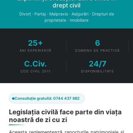
drept civil
Divorț · Partaj · Malpraxis · Asigurări · Drepturi de
proprietate · Imobiliare
25+
6
ANI EXPERIENȚĂ
DOMENII DE PRACTICĂ
C.Civ.
24/7
COD CIVIL 2011
DISPONIBILITATE
Consultație gratuită: 0744 437 982
Legislația civilă face parte din viața
noastră de zi cu zi
Aceasta reglementează raporturile patrimoniale și