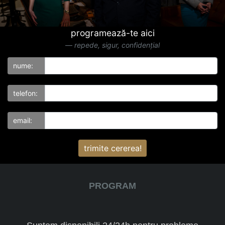
programează-te aici
repede, sigur, confidențial
nume:
telefon:
email:
trimite cererea!
PROGRAM