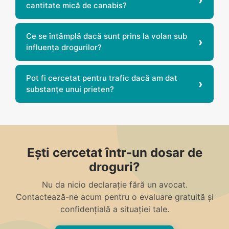
cantitate mică de canabis?
Ce se întâmplă dacă sunt prins la volan sub
influența drogurilor?
Pot fi cercetat pentru trafic dacă am dat
substanțe unui prieten?
Ești cercetat într-un dosar de
droguri?
Nu da nicio declarație fără un avocat.
Contactează-ne acum pentru o evaluare gratuită și
confidențială a situației tale.