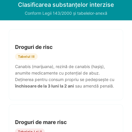
Clasificarea substanțelor interzise
Conform Legii 143/2000 și tabelelor-anexă
Droguri de risc
Tabelul III
Canabis (marijuana), rezină de canabis (hașiș),
anumite medicamente cu potențial de abuz.
Deținerea pentru consum propriu se pedepsește cu
închisoare de la 3 luni la 2 ani
sau amendă penală.
Droguri de mare risc
Tabelele I și II