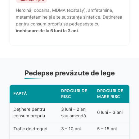
Heroină, cocaină, MDMA (ecstasy), amfetamine,
metamfetamine și alte substanțe sintetice. Deținerea
pentru consum propriu se pedepsește cu
închisoare de la 6 luni la 3 ani
.
Pedepse prevăzute de lege
DROGURI DE
DROGURI DE
FAPTĂ
RISC
MARE RISC
Deținere pentru
3 luni – 2 ani
6 luni – 3 ani
consum propriu
sau amendă
Trafic de droguri
3 – 10 ani
5 – 15 ani