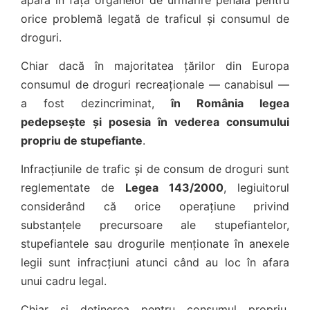
apăra în fața organelor de urmărire penală pentru
orice problemă legată de traficul și consumul de
droguri.
Chiar dacă în majoritatea țărilor din Europa
consumul de droguri recreaționale — canabisul —
a fost dezincriminat,
în România legea
pedepsește și posesia în vederea consumului
propriu de stupefiante
.
Infracțiunile de trafic și de consum de droguri sunt
reglementate de
Legea 143/2000
, legiuitorul
considerând că orice operațiune privind
substanțele precursoare ale stupefiantelor,
stupefiantele sau drogurile menționate în anexele
legii sunt infracțiuni atunci când au loc în afara
unui cadru legal.
Chiar și deținerea pentru consumul propriu,