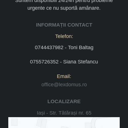
Suntem disponibili 24/24h pentru probleme
urgente ce nu suportă amânare.
INFORMAȚII CONTACT
Telefon:
0744437982 - Toni Baltag
0755726352 - Siana Stefancu
Email:
office@lexdomus.ro
LOCALIZARE
Iași - Str. Tătărași nr. 65