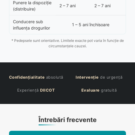
Punere la dispoziție
2 – 7 ani
2 – 7 ani
(distribuire)
Conducere sub
1 – 5 ani închisoare
influența drogurilor
* Pedepsele sunt orientative. Limitele exacte pot varia în funcție de
circumstanțele cauzei.
Confidențialitate
absolută
Intervenție
de urgență
Experiență
DIICOT
Evaluare
gratuită
Întrebări frecvente