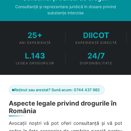
Consultanță și reprezentare juridică în dosare privind
substanțe interzise
25+
DIICOT
ANI EXPERIENȚĂ
EXPERIENȚĂ DIRECTĂ
L.143
24/7
LEGEA DROGURILOR
DISPONIBILITATE
Reținut sau arestat? Sună acum: 0744 437 982
Aspecte legale privind drogurile în
România
Avocații noștri vă pot oferi consultanță și vă pot